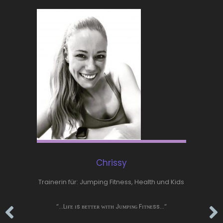
Chrissy
Trainerin für: Jumping Fitness, Health und Kids
Ich jumpe
sich verf
“…Lɪғᴇ ɪs ʙᴇᴛᴛᴇʀ ᴡɪᴛʜ Jᴜᴍᴘɪɴɢ Fɪᴛɴᴇss…“