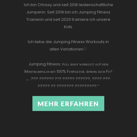
Ich bin Chrissy und seit 2016 leidenschaftliche
M
Jumperin. Seit 2019 bin ich Jumping Fitness
Trainerin und seit 2020 trainiere ich unsere
M
Kids.
Ich liebe die Jumping Fitness Workouts in
allen Variationen♡
Jumping Fitness: ꜰᴜʟʟ ʙᴏᴅʏ ᴡᴏʀᴋᴏᴜᴛ ᴀᴜꜰ ᴅᴇᴍ
Mɪɴɪᴛʀᴀᴍᴘᴏʟɪɴ ᴍɪᴛ 100% Fᴜɴꜰᴀᴋᴛᴏʀ. sᴘʀɪɴɢ ᴅɪᴄʜ Fɪᴛ!
„…??? ?????? ??̈? ????? ??????, ???? ???
????? ?? ??????? ?????????.“
MEHR ERFAHREN
MEHR ERFAHREN