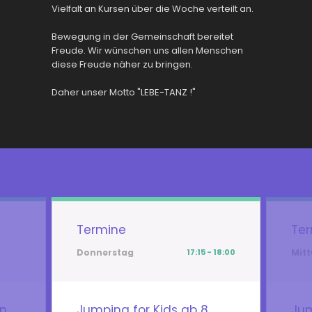
Vielfalt an Kursen über die Woche verteilt an.
Bewegung in der Gemeinschaft bereitet
Freude. Wir wünschen uns allen Menschen
diese Freude näher zu bringen.
Daher unser Motto "LEBE-TANZ !"
Termine
Te
Donnerstag
17:15 - 18:00
Mit
en
Jumping for Kids ab 8
Jum